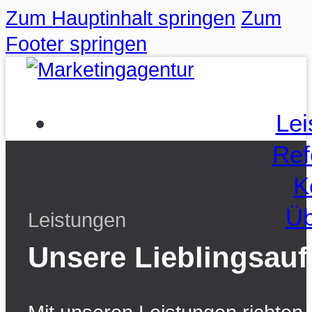
Zum Hauptinhalt springen
Zum
Footer springen
Lei
Ref
K
Üb
Leistungen
Unsere Lieblingsau