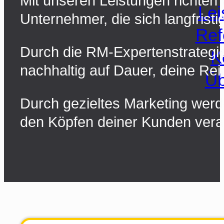
Mit unseren Leistungen richten 
Lei
Unternehmer, die sich langfristi
Ref
Durch die RM-Expertenstrategie 
K
nachhaltig auf Dauer, deine Re
Üb
Durch gezieltes Marketing werd
den Köpfen deiner Kunden vera